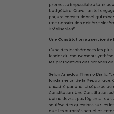
promesse impossible à tenir pour
budgétaire. Graver un tel engage
parjure constitutionnel qui miner
Une Constitution doit être sinc
irréalisables’’.
Une Constitution au service de l
L’une des incohérences les plus 
leader du mouvement Synthèse con
les prérogatives des organes de l
Selon Amadou Thierno Diallo, ‘’ce
fondamental de la République. Ce
encadré par une loi séparée ou 
Constitution. Une Constitution e
qui ne devrait pas légitimer ou c
soulève des questions sur les int
que les autorités actuelles entend