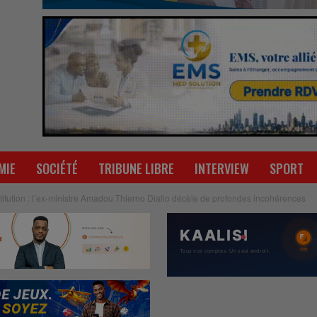
MIE
SOCIÉTÉ
TRIBUNE LIBRE
INTERVIEW
SPORT
titution : l’ex-ministre Amadou Thierno Diallo décèle de profondes incohérences