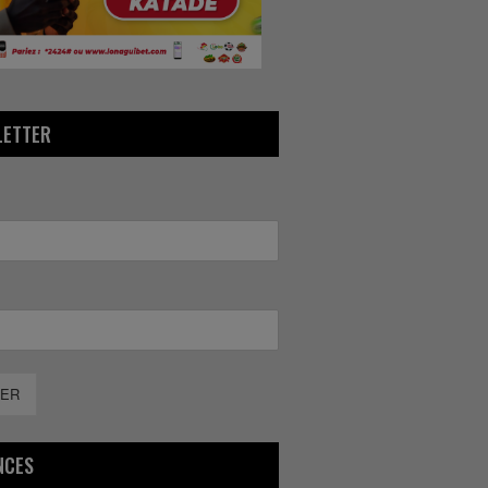
LETTER
ER
NCES