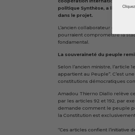
coopération internationale, A
Cliquez
politique Synthèse, a livré une
dans le projet.
L’ancien collaborateur d’Alpha C
pourraient compromettre la stabil
fondamental.
La souveraineté du peuple remi
Selon l’ancien ministre, l’article
appartient au Peuple’’. C’est une
constitutions démocratiques com
Amadou Thierno Diallo relève ce
par les articles 92 et 192, par ex
demande comment le peuple peut-il
la Constitution est exclusivemen
‘’Ces articles confient l’initiativ