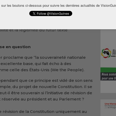
madou Thierno Diallo, leader du mouvement
 sur les boutons ci-dessous pour suivre les dernières actualités de VisionGui
 analyse révélant de profondes contradictions
ondé souligne plusieurs failles majeures qui
ité et la légitimité du futur texte
se en question
 1er proclame que ‘’la souveraineté nationale
 excellente base, qui fait écho à des
me celle des États-Unis (We the People).
pendant que ce principe est vidé de son sens
emple, du projet de nouvelle Constitution. Il se
 être souverain si l’initiative de révision de
t réservée au président et au Parlement ?
e de révision de la Constitution uniquement au