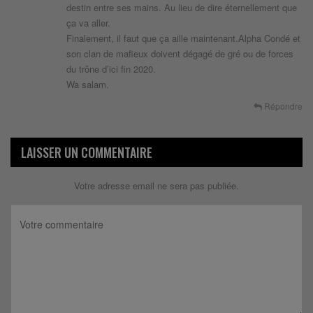
destin entre ses mains. Au lieu de dire éternellement que
ça va aller.
Finalement, il faut que ça aille maintenant.Alpha Condé et
son clan de mafieux doivent dégagé de gré ou de forces
du trône d’ici fin 2020.
Wa salam.
Répondre
LAISSER UN COMMENTAIRE
Votre adresse email ne sera pas publiée.