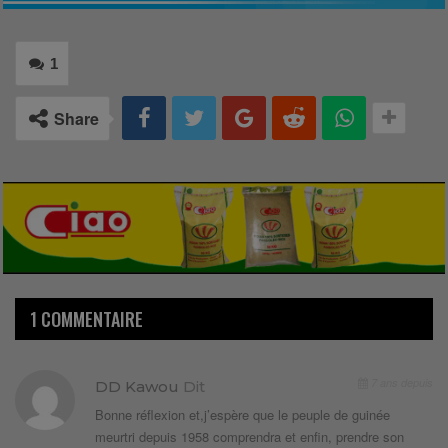
1
Share
1 COMMENTAIRE
7 ans depuis
DD Kawou
Dit
Bonne réflexion et,j’espère que le peuple de guinée
meurtri depuis 1958 comprendra et enfin, prendre son