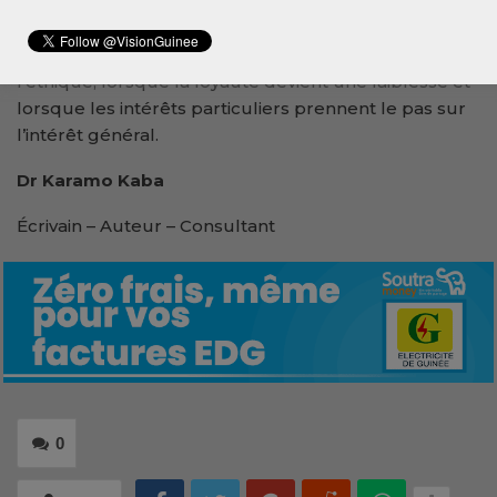
Car aucune démocratie ne peut durablement
prospérer lorsque l’opportunisme supplante
l’éthique, lorsque la loyauté devient une faiblesse et
lorsque les intérêts particuliers prennent le pas sur
l’intérêt général.
Dr Karamo Kaba
Écrivain – Auteur – Consultant
0