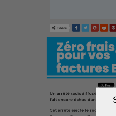
Share
Un arrêté radiodiffusé sur les 
fait encore échos dans les cou
Cet arrêté éjecte le rédacteur e