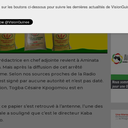
st Aboubacar Camara qui va prendre les
 sur les boutons ci-dessous pour suivre les dernières actualités de VisionGui
mplace Moustapha Mara aux programmes.
 rédactrice en chef adjointe revient à Aminata
 Mais après la diffusion de cet arrêté
rme. Selon nos sources proches de la Radio
est signé par aucune autorité et n’est pas daté.
ation, Togba Césaire Kpogomou est en
ce papier s’est retrouvé à l’antenne, l’une des
ale a souligné que c’est le directeur Kaba
o.