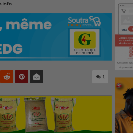
.info
1