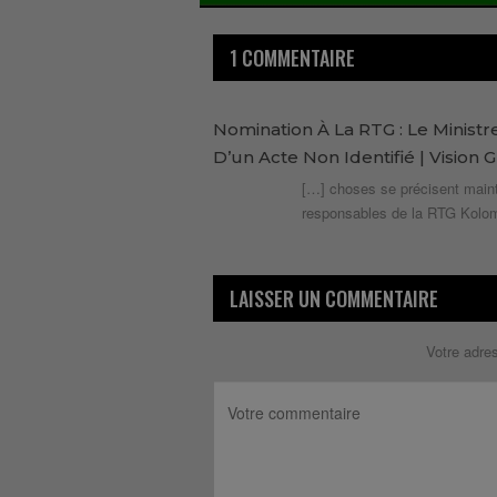
1 COMMENTAIRE
Nomination À La RTG : Le Minist
D’un Acte Non Identifié | Vision 
[…] choses se précisent maint
responsables de la RTG Kolom
LAISSER UN COMMENTAIRE
Votre adre