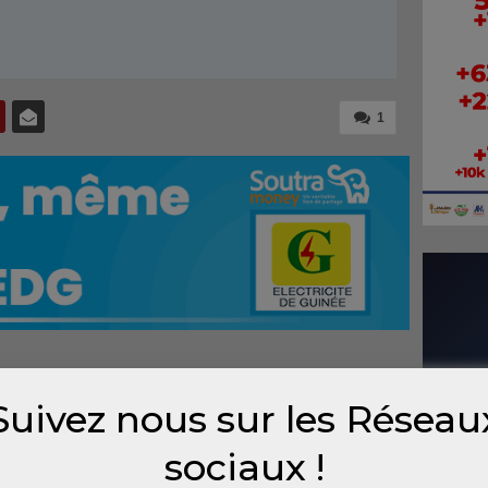
1
ondes des médias publics hier lundi 27 mai a
Suivez nous sur les Réseau
loirs de la maison mère à Koloma.
sociaux !
n chef de la télévision nationale, Ansoumany