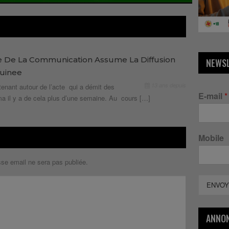
re De La Communication Assume La Diffusion
NEWS
Guinee
13 ans depuis
enant autour de l’acte qui a démit des
E-mail
*
a il y a de cela plus d’une semaine. Au cours […]
Mobile
sse email ne sera pas publiée.
ENVOY
ANNO