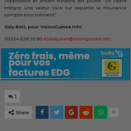
l’opposition et ancien ministre est plutôt ‘’un cadre
intègre, une valeur sûre sur laquelle la mouvance
compte énormément’’.
Sidy BAH, pour VisionGuinee.Info
00224 628 32 85
65/sidy.bah@visionguinee.info
1
Share