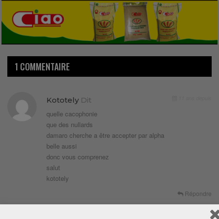
1 COMMENTAIRE
11 ans depuis
Kototely
Dit
quelle cacophonie
que des nullards
damaro cherche a être accepter par alpha
belle aussi
donc vous comprenez
salut
kototely
Répondre