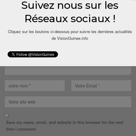
Suivez nous sur les
LAISSER UN COMMENTAIRE
Réseaux sociaux !
Votre adresse email ne sera pas publiée.
Cliquez sur les boutons ci-dessous pour suivre les dernières actualités
de VisionGuinee.info
Save my name, email, and website in this browser for the next
time I comment.