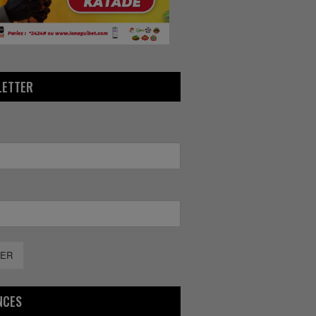
LETTER
ER
NCES