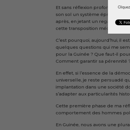
Cliquez
Et sans réflexion profonde ni trav
son sol un système éprouvé en o
après, en jetant un regard en ar
cette transposition mécanique ai
C’est pourquoi, aujourd’hui, il es
quelques questions qui me semb
pour la Guinée ? Que faut-il pou
Comment garantir sa pérennité 
En effet, si l’essence de la démo
universelle, je reste persuadé 
implantation dans une société do
s’adapter aux particularités histo
Cette première phase de ma réflex
comportement des hommes poli
En Guinée, nous avons une plural