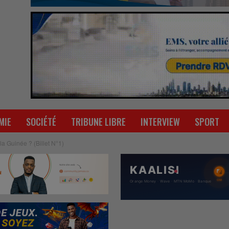
MIE
SOCIÉTÉ
TRIBUNE LIBRE
INTERVIEW
SPORT
a Guinée ? (Billet N°1)