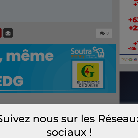
0
au cours de laquelle le président français
Suivez nous sur les Réseau
icains que l’aide sera désormais plus tiède
s le jeu démocratique, la Guinée comme
sociaux !
is de plein fouet le multipartisme.