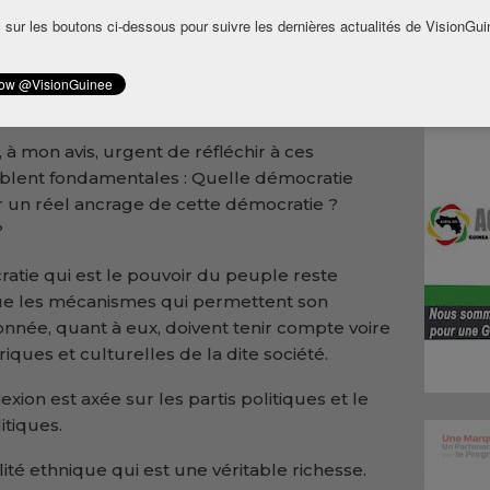
 sur les boutons ci-dessous pour suivre les dernières actualités de VisionGui
ail socio-politique, elle a voulu transposer sur
ccident depuis des lustres. Vingt deux ans
rière, on ne peut franchement pas dire que
t été un franc succès.
t, à mon avis, urgent de réfléchir à ces
lent fondamentales : Quelle démocratie
r un réel ancrage de cette démocratie ?
?
cratie qui est le pouvoir du peuple reste
que les mécanismes qui permettent son
nnée, quant à eux, doivent tenir compte voire
riques et culturelles de la dite société.
ion est axée sur les partis politiques et le
tiques.
ité ethnique qui est une véritable richesse.