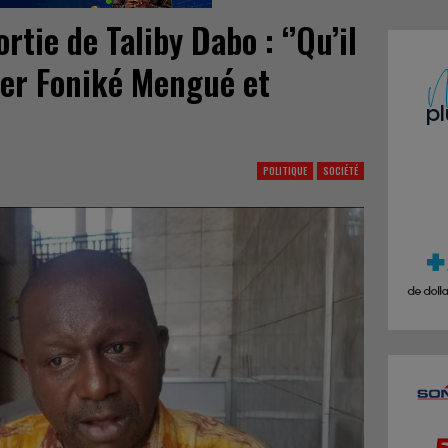
rtie de Taliby Dabo : ‘’Qu’il
ver Foniké Mengué et
POLITIQUE
SOCIÉTÉ