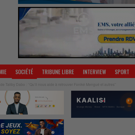
MIE
SOCIÉTÉ
TRIBUNE LIBRE
INTERVIEW
SPORT
 de Taliby Dabo : ‘’Qu’il nous aide à retrouver Foniké Mengué et autres’’