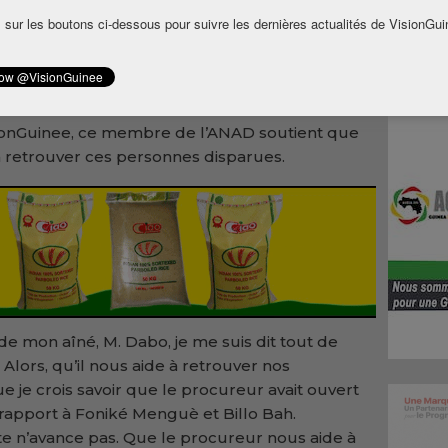
 agitent l’opinion publique.
 sur les boutons ci-dessous pour suivre les dernières actualités de VisionGui
our le renouveau et le progrès (PRP), estime
piste qui doit être exploitée par la justice
 familles et les avocats de Foniké Mengué.
sionGuinee, ce membre de l’ANAD soutient que
 à retrouver ces personnes disparues.
de mon aîné, M. Dabo, je me suis dit tout de
 Alors, qu’il nous aide à retrouver nos
ue je crois savoir que le procureur avait ouvert
apport à Foniké Menguè et Billo Bah.
 n’avance pas. Que le procureur nous aide à