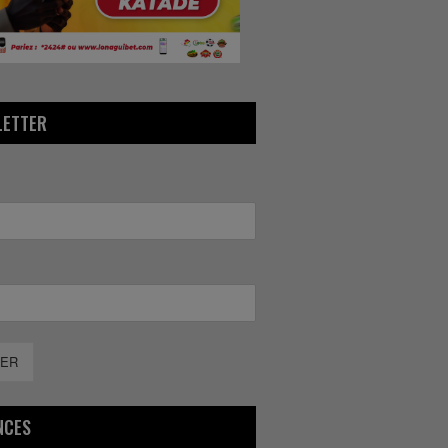
LETTER
ER
NCES