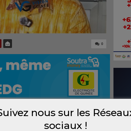
0
Suivez nous sur les Réseau
iby Dabo sur la disparition, depuis plus d’un
sociaux !
alias Foniké Menguè et Billo Bah du FNDC,