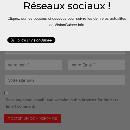
Votre adresse email ne sera pas publiée.
Réseaux sociaux !
Cliquez sur les boutons ci-dessous pour suivre les dernières actualités
de VisionGuinee.info
Save my name, email, and website in this browser for the next
time I comment.