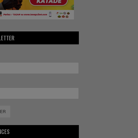
LETTER
ER
NCES