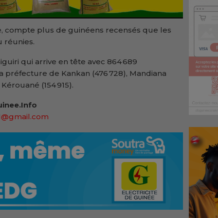
le, compte plus de guinéens recensés que les
 réunies.
iguiri qui arrive en tête avec 864 689
la préfecture de Kankan (476 728), Mandiana
 Kérouané (154 915).
inee.Info
91@gmail.com