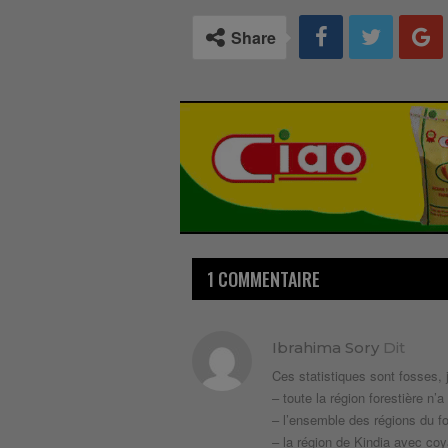
Share
1 COMMENTAIRE
Ibrahima Sory
Dit
Ces statistiques sont fosses, 
– toute la région forestière n’
– l’ensemble des régions du f
– la région de Kindia avec co