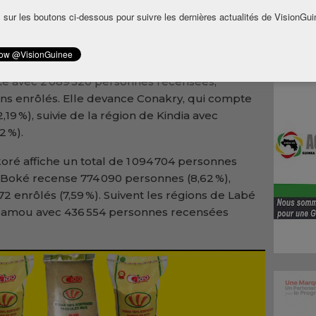
 territoire et de la décentralisation (MATD)
 sur les boutons ci-dessous pour suivre les dernières actualités de VisionGui
 ont été enrôlés. Parmi eux, 8 840 841
al (soit 98,45 %), tandis que 139 082
guinéens
55 %).
ête avec 2 089 320 personnes recensées,
ns enrôlés. Elle devance Conakry, qui compte
19 %), suivie de la région de Kindia avec
2 %).
oré affiche un total de 1 094 704 personnes
e Boké recense 774 090 personnes (8,62 %),
72 enrôlés (7,59 %). Suivent les régions de Labé
et Mamou avec 436 554 personnes recensées