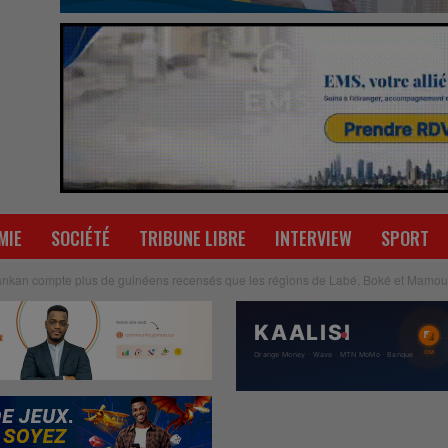
MIE
SOCIÉTÉ
TRIBUNE LIBRE
INTERVIEW
SPORT
ankan compte plus de guinéens recensés que les régions de Labé, Boké et Mamou