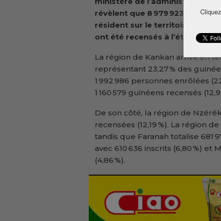
ministère de l’administration du
Cliquez
révèlent que 8 979 923
guinéens
résident sur le territoire nation
ont été recensés à l’étranger (1,
La région de Kankan arrive en t
représentant 23,27 % des guinée
1 992 986 personnes enrôlées (22,
1 160 579 guinéens recensés (12,9
De son côté, la région de Nzérék
recensées (12,19 %). La région d
tandis que Faranah totalise 681 9
avec 610 636 inscrits (6,80 %) 
(4,86 %).