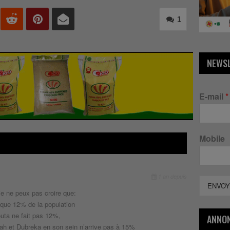
1
NEWS
E-mail
*
Mobile
1 an depuis
ENVOY
je ne peux pas croire que:
a que 12% de la population
outa ne fait pas 12%,
ANNO
yah et Dubreka en son sein n’arrive pas à 15%