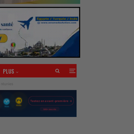
PLUS
 réunies