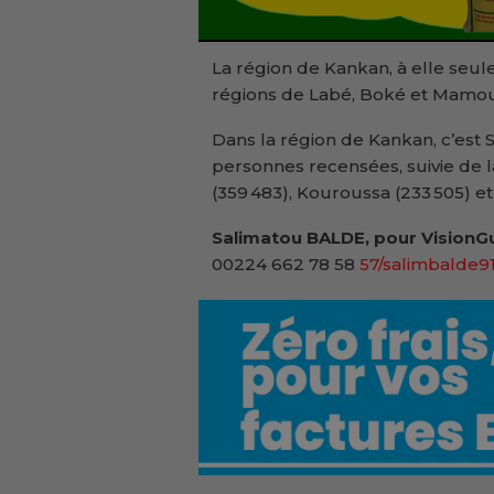
La région de Kankan, à elle seu
régions de Labé, Boké et Mamou
Dans la région de Kankan, c’est S
personnes recensées, suivie de 
(359 483), Kouroussa (233 505) et
Salimatou BALDE, pour VisionGu
00224 662 78 58
57/salimbalde