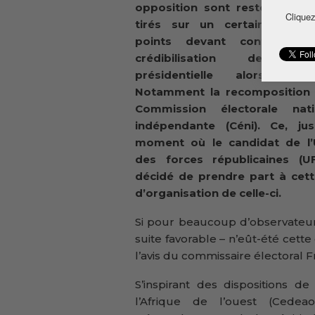
opposition sont restés à cou
Cliquez
tirés sur un certain nomb
points devant contribuer
crédibilisation de l’éle
présidentielle alors en
Notamment la recomposition 
Commission électorale nati
indépendante (Céni). Ce, jus
moment où le candidat de l’
des forces républicaines (U
décidé de prendre part à cett
d’organisation de celle-ci.
Si pour beaucoup d’observateur
suite favorable – n’eût-été cette
l’avis du commissaire électoral 
S’inspirant des dispositions
l’Afrique de l’ouest (Cedea