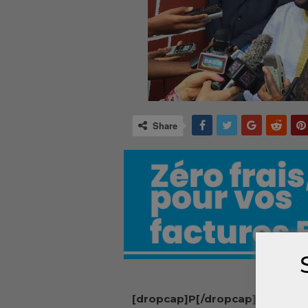
Share
[dropcap]P[/dropcap]ouvo