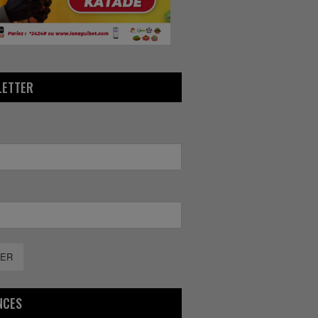
LETTER
ER
NCES