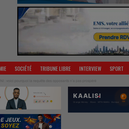
MIE
SOCIÉTÉ
TRIBUNE LIBRE
INTERVIEW
SPORT
I : voici pourquoi la requête des opposants n’a pas prospéré