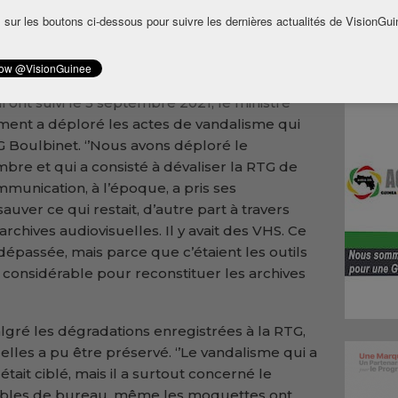
 préserver, restaurer et reconstituer le
 sur les boutons ci-dessous pour suivre les dernières actualités de VisionGui
 Guinée.
Devant les médias
,
Benoit Kamano
a
ion d’archives historiques conservées à
ont suivi le 5 septembre 2021, le ministre
ent a déploré les actes de vandalisme qui
RTG Boulbinet. ‘’Nous avons déploré le
mbre et qui a consisté à dévaliser la RTG de
mmunication, à l’époque, a pris ses
auver ce qui restait, d’autre part à travers
’archives audiovisuelles. Il y avait des VHS. Ce
dépassée, mais parce que c’étaient les outils
rt considérable pour reconstituer les archives
ré les dégradations enregistrées à la RTG,
uelles a pu être préservé. ‘’Le vandalisme qui a
l était ciblé, mais il a surtout concerné le
 meubles de bureau, même les moquettes ont