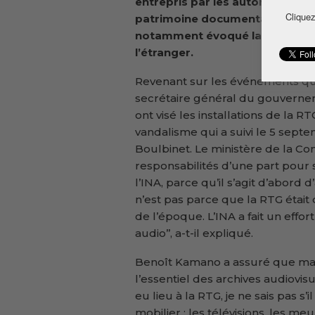
entrepris par les autorités pour
Cliquez
patrimoine documentaire de la
notamment évoqué la récupérat
l’étranger.
Revenant sur les événements qui 
secrétaire général du gouvernem
ont visé les installations de la 
vandalisme qui a suivi le 5 septe
Boulbinet. Le ministère de la Co
responsabilités d’une part pour s
l’INA, parce qu’il s’agit d’abord d
n’est pas parce que la RTG était 
de l’époque. L’INA a fait un effo
audio’’, a-t-il expliqué.
Benoît Kamano a assuré que malg
l’essentiel des archives audiovis
eu lieu à la RTG, je ne sais pas s’i
mobilier : les télévisions, les