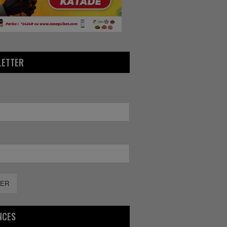
LETTER
ER
NCES