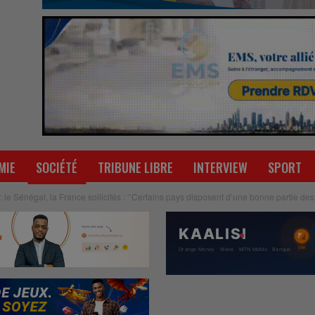
MIE
SOCIÉTÉ
TRIBUNE LIBRE
INTERVIEW
SPORT
: le Sénégal, la France sollicités : ‘’Certains pays disposent d’une bonne partie de