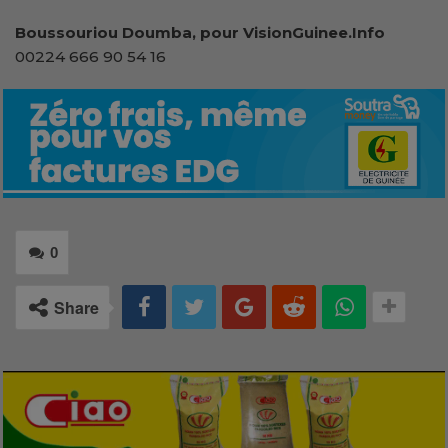
Boussouriou Doumba, pour VisionGuinee.Info
00224 666 90 54 16
0
Share