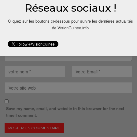
Votre adresse email ne sera pas publiée.
Réseaux sociaux !
Cliquez sur les boutons ci-dessous pour suivre les dernières actualités
de VisionGuinee.info
Save my name, email, and website in this browser for the next
time I comment.