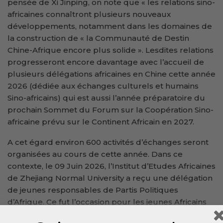
pensée de Xi Jinping, on note que « les relations sino-
africaines connaîtront plusieurs nouveaux
développements, notamment dans les domaines de
la construction de « la Communauté de Destin
Chine-Afrique encore plus solide ». Lesdites relations
progresseront encore davantage avec l’accueil de
plusieurs délégations africaines en Chine cette année
2026 (dédiée aux échanges culturels et humains
Sino-africains) qui est aussi l’année préparatoire du
prochain Sommet du Forum sur la Coopération Sino-
africaine prévu sur le Continent Africain en 2027.
A cet égard environ 600 activités d’échanges seront
organisées au cours de cette année. Dans ce
contexte, le 09 Juin 2026, l’Institut d’Etudes Africaines
de Zhejiang Normal University a reçu une délégation
de jeunes responsables de Partis Politiques
d’Afrique. Ce fut l’occasion pour les jeunes Africains
de s’imprégner davantage du vaste champ de la