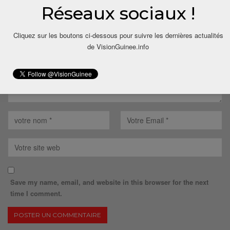
Votre adresse email ne sera pas publiée.
Réseaux sociaux !
Cliquez sur les boutons ci-dessous pour suivre les dernières actualités
de VisionGuinee.info
Save my name, email, and website in this browser for the next
time I comment.