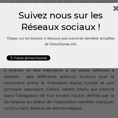
A ce propos, les enjeux du futur laissent entrevoir
une recomposition en cours d’une classe politique
Suivez nous sur les
tournée vers l’avenir et portée par le courant de
toutes les alliances possibles et plus que jamais
Réseaux sociaux !
ouvertes. Aussi bien le pouvoir que l’opposition se
retrouve à la croisée des chemins, car les alliances
Cliquez sur les boutons ci-dessous pour suivre les dernières actualités
d’aujourd’hui ne seront pas celles de demain.
de VisionGuinee.info
Qui sera avec qui est la question à laquelle il est
difficile de répondre, car tout dépendra de
l’évolution de la situation, du comportement difficile
à prévoir et des intentions à ce stade difficiles à
deviner des différents acteurs. Surtout que la
rencontre entre le Président Alpha Condé et son
principal opposant, Cellou Dalein Diallo qui s’inscrit
dans l’obligation de l’un envers l’autre définie par la
loi relative au statut de l’opposition semble marquer
un tournant dans la vie démocratique.