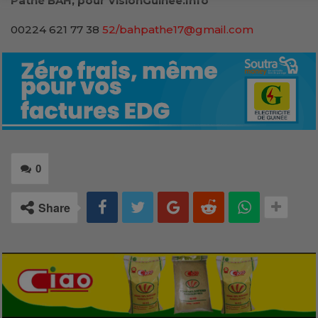
Pathé BAH, pour VisionGuinee.Info
00224 621 77 38
52/bahpathe17@gmail.com
0
Share