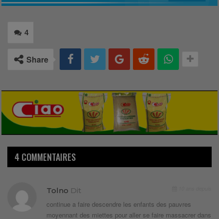
4
Share
4 COMMENTAIRES
10 ans depuis
Tolno
Dit
continue a faire descendre les enfants des pauvres
moyennant des miettes pour aller se faire massacrer dans