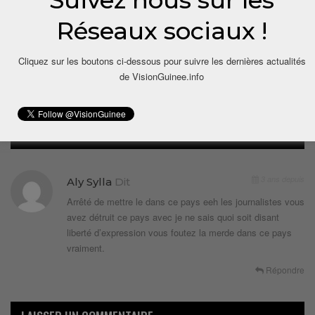
Réseaux sociaux !
Cliquez sur les boutons ci-dessous pour suivre les dernières actualités
de VisionGuinee.info
1 COMMENTAIRE
3 ans depuis
Aly Sylla
Dit
Arrêté de mettre le dans ce pays eeh les journalistes vous
avez détruit ce pays avec je ne sais quoi soit disant
liberté d’expression vous foutez la merde dans ce pays
vraiment.
Répondre