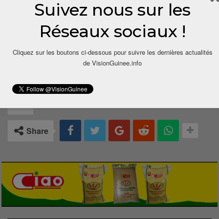
Suivez nous sur les
La Coordination du FFSG
Réseaux sociaux !
Cliquez sur les boutons ci-dessous pour suivre les dernières actualités
de VisionGuinee.info
0
Share