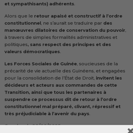
et sympathisants) adhérents
.
Alors que le
retour apaisé et constructif à l’ordre
constitutionnel
, ne s’aurait se traduire par
des
manœuvres dilatoires de conservation du pouvoir
,
à travers de simples formalités administratives et
politiques
, sans respect
des principes et des
valeurs démocratiques
.
Les Forces Sociales de Guinée
, soucieuses de la
précarité de vie actuelle des Guinéens, et engagées
pour la consolidation de l’État de Droit,
invitent
les
décideurs et acteurs aux
commandes de cette
Transition,
ainsi
que tous les partenaires à
suspendre ce processus dit de retour à l’ordre
constitutionnel mal préparé, clivant, répressif et
très préjudiciable à l’avenir du pays
.
Conakry, le 28/08/2025