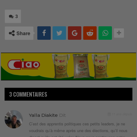
3
Share
3 COMMENTAIRES
11 ans depuis
Yalla Diakite
Dit
C’est des apprentis politiques ces petits leaders, je ne
voudrais qu’à même après une des élections, qu’il nous