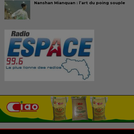
Nanshan Mianquan : l’art du poing souple