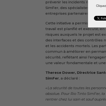
prévenir les incidents mortels ».
Cliquez
SimFer, des spécialistes HSE, de
entreprises partenaires interven
Cette initiative a permis d’insta
travail est planifié et exécuté, 
risques auxquels le projet est e
des interfaces et des contrôles 
et les accidents mortels. Les pa
commun à améliorer en permane
sécurité, reflétant ainsi l’engage
une valeur fondamentale et une r
Therese Dower, Directrice Sant
SimFer
, a déclaré :
« La sécurité de toutes les personne
absolue. Pour Rio Tinto SimFer, l
rentrer chez lui sain et sauf auprès