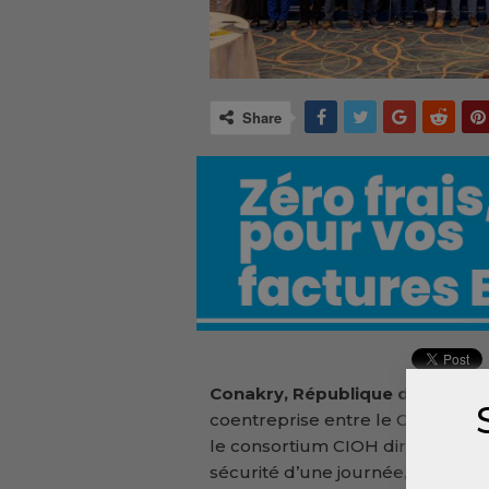
Share
Conakry, République de Guinée
coentreprise entre le Gouvernem
le consortium CIOH dirigé par Chi
sécurité d’une journée, axé sur 