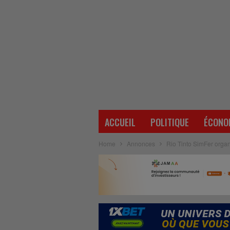
ACCUEIL
POLITIQUE
ÉCONO
Home
Annonces
Rio Tinto SimFer organ