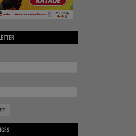
LETTER
ER
NCES