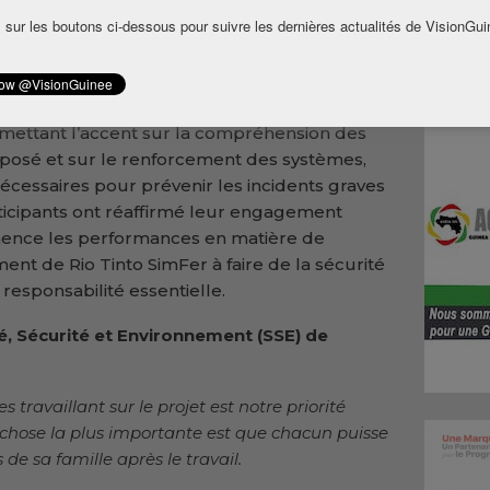
 Le forum a réuni la direction générale de
 sur les boutons ci-dessous pour suivre les dernières actualités de VisionGui
s managers et employés, ainsi que les
ant sur l’ensemble du périmètre du projet.
urer un dialogue ouvert sur la manière dont le
en mettant l’accent sur la compréhension des
xposé et sur le renforcement des systèmes,
nécessaires pour prévenir les incidents graves
rticipants ont réaffirmé leur engagement
nce les performances en matière de
ment de Rio Tinto SimFer à faire de la sécurité
esponsabilité essentielle.
é, Sécurité et Environnement (SSE) de
s travaillant sur le projet est notre priorité
a chose la plus importante est que chacun puisse
 de sa famille après le travail.