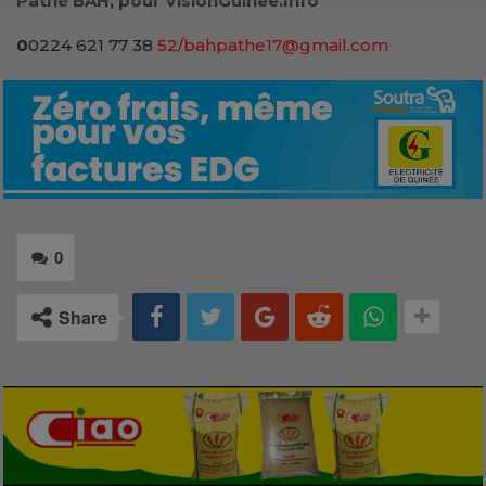
Pathé BAH, pour VisionGuinee.Info
0
0224 621 77 38
52/bahpathe17@gmail.com
0
Share