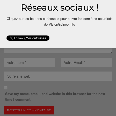
Réseaux sociaux !
Votre adresse email ne sera pas publiée.
Cliquez sur les boutons ci-dessous pour suivre les dernières actualités
de VisionGuinee.info
Save my name, email, and website in this browser for the next
time I comment.