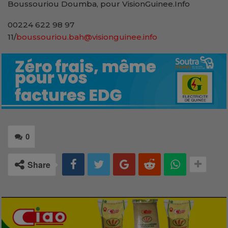
Boussouriou Doumba, pour VisionGuinee.Info
00224 622 98 97
11/
boussouriou.bah@visionguinee.info
0
Share