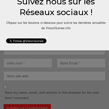
Suivez nous sur les
Réseaux sociaux !
Votre adresse email ne sera pas publiée.
Cliquez sur les boutons ci-dessous pour suivre les dernières actualités
de VisionGuinee.info
Save my name, email, and website in this browser for the next
time I comment.