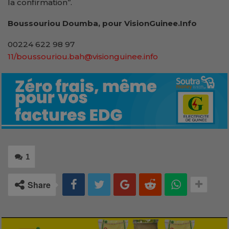
la confirmation’’.
Boussouriou Doumba, pour VisionGuinee.Info
00224 622 98 97
11/boussouriou.bah@visionguinee.info
1
Share