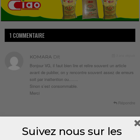
1 COMMENTAIRE
3 ans depuis
KOMARA
Dit
Bonjour VG, il faut bien lire et relire souvent un article
avant de publier, on y rencontre souvent assez de erreurs
soit par inattention ou…….
Sinon s’est consommable.
Merci
Répondre
LAISSER UN COMMENTAIRE
Suivez nous sur les
Votre adresse email ne sera pas publiée.