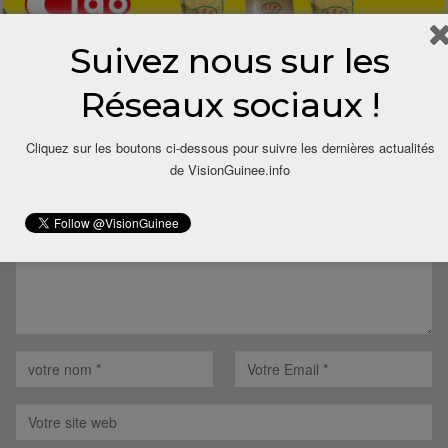
Suivez nous sur les
Réseaux sociaux !
LAISSER UN COMMENTAIRE
Cliquez sur les boutons ci-dessous pour suivre les dernières actualités
Votre adresse email ne sera pas publiée.
de VisionGuinee.info