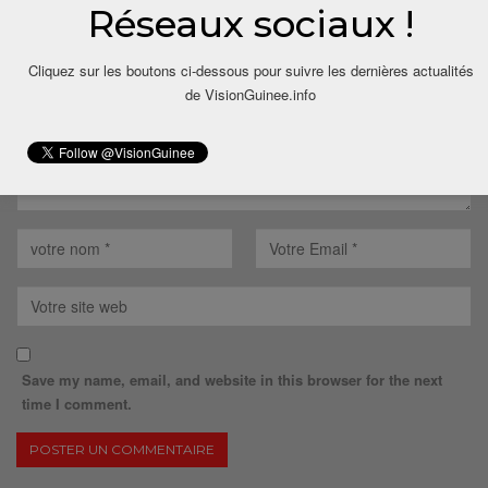
Votre adresse email ne sera pas publiée.
Réseaux sociaux !
Cliquez sur les boutons ci-dessous pour suivre les dernières actualités
de VisionGuinee.info
Save my name, email, and website in this browser for the next
time I comment.