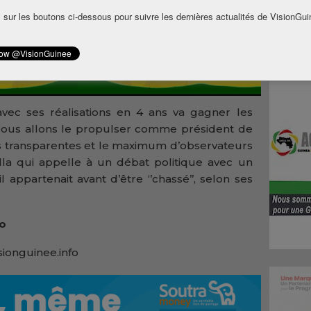
 sur les boutons ci-dessous pour suivre les dernières actualités de VisionGui
vec ses réalisations en 4 ans va gagner les
 Nous allons le propulser comme président de
ns transparentes et le maximum d’observateurs
ella qui appelle à un débat politique avec un
 appartenait avant d’être ‘’chassé’’, selon ses
fo
sionguinee.info