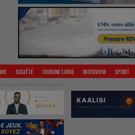
MIE
SOCIÉTÉ
TRIBUNE LIBRE
INTERVIEW
SPORT
Alpha Condé sera réélu dès le premier tour…’’