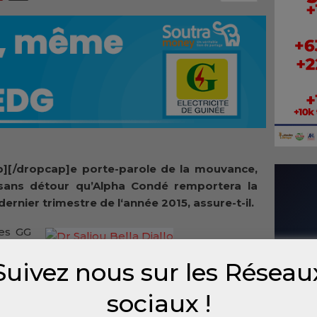
p][/dropcap]e porte-parole de la mouvance,
 sans détour qu’Alpha Condé remportera la
dernier trimestre de l‘année 2015, assure-t-il.
les GG
erons
Dr Saliou Bella Diallo
Suivez nous sur les Réseau
engers
 sont. Nous les connaissons bien’’, a déclaré
sociaux !
eignement professionnel.