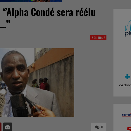
: ‘’Alpha Condé sera réélu
…’’
POLITIQUE
0