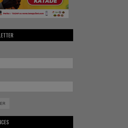
LETTER
ER
NCES