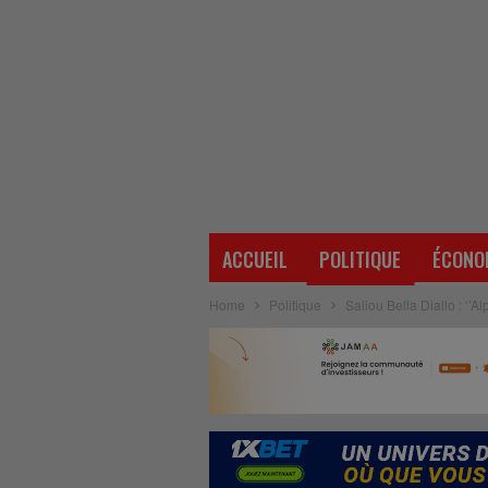
ACCUEIL
POLITIQUE
ÉCONO
Home
Politique
Saliou Bella Diallo : ‘’