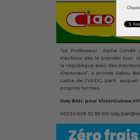
Cliquez
‘’Le Professeur Alpha Condé a
élections dès le premier tour.
la république avec des électio
électoraux’’, a promis Saliou B
cadre de l’UFDG, parti auquel il
propres termes.
Sidy BAH, pour VisionGuinee.In
00224 628 32 85 65/ sidy.bah@vi