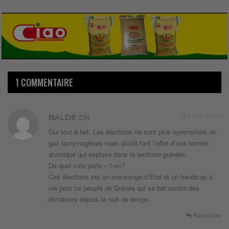
1 COMMENTAIRE
2 mois depuis
BALDE
Dit
Oui tout à fait. Les élections ne sont plus synonymes de
gaz lacrymogènes mais plutôt font l’effet d’une bombe
atomique qui explose dans le territoire guinéen.
De quel vote parle – t-on?
Ces élections est un mensonge d’Etat et un handicap à
vie pour ce peuple de Guinée qui se bat contre des
dictateurs depuis la nuit de temps.
Répondre