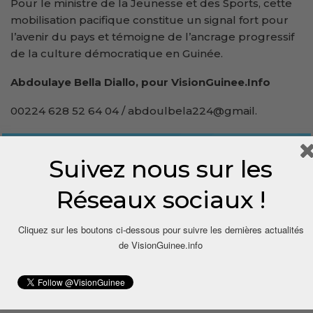
Pour le ministre de la Jeunesse et des Sports, cette
mobilisation pacifique constitue un signal fort pour
l’avenir du pays et témoigne de l’ancrage progressif
de la culture démocratique en Guinée.
Abdoulaye Bella Diallo, pour VisionGuinee.Info
00224 628 52 64 04 / abdoulbela224@gmail.
Suivez nous sur les
Réseaux sociaux !
Cliquez sur les boutons ci-dessous pour suivre les dernières actualités
de VisionGuinee.info
1
Share