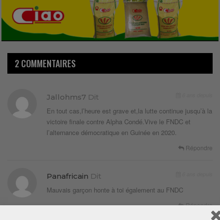
2 COMMENTAIRES
6 ans depuis
Jallohms7
Dit
En tout cas,l’heure est grave et,la lutte continue jusqu’à la
victoire finale contre Alpha Condé.Vive le FNDC et
l’alternance démocratique en Guinée en 2020.
Répondre
6 ans depuis
Panafricain
Dit
Mauvais garçon honte à toi également au FNDC
Répondre