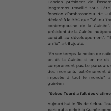
L’ancien président de l’ass
longtemps travaillé sous l’è
fonction d’ambassadeur de Gui
déclaré à la BBC que ‘’Sékou Tou
contemporaine de la Guinée’’.
président de la Guinée indépend
conduit au développement’’. ‘’
unifié’’, a-t-il ajouté.
‘’En son temps, la notion de nati
on dit la Guinée; si on ne d
comprennent pas. Le parcours d
des moments extrêmement diffi
imposée à tout le monde’’, a
guinéen.
‘’Sekou Touré a fait des victime
Aujourd’hui le fils de Sekou T
parti qui a dirigé la Guinée pend