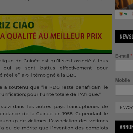
NEWS
E-mail
*
atique de Guinée est qu’il s’est associé à tous
s qui se sont battus effectivement pour
réelle’’, a-t-il témoigné à la BBC.
Mobile
e a soutenu que ‘’le PDG reste panafricain, le
fication; pour l’unité totale de l ‘Afrique.’’
suivi dans les autres pays francophones de
ENVOY
épendance de la Guinée en 1958. Cependant le
ucoup de victimes. L’association des victimes
ANNO
n’a eu de mérite que l’invention des complots