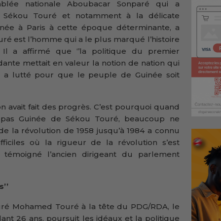
emblée nationale Aboubacar Sonparé qui a
re Sékou Touré et notamment à la délicate
née à Paris à cette époque déterminante, a
ré est l’homme qui a le plus marqué l’histoire
 Il a affirmé que ‘’la politique du premier
ante mettait en valeur la notion de nation qui
Il a lutté pour que le peuple de Guinée soit
on avait fait des progrès. C’est pourquoi quand
it pas Guinée de Sékou Touré, beaucoup ne
e la révolution de 1958 jusqu’à 1984 a connu
ciles où la rigueur de la révolution s’est
 témoigné l’ancien dirigeant du parlement
s’’
ouré Mohamed Touré à la tête du PDG/RDA, le
ant 26 ans, poursuit les idéaux et la politique