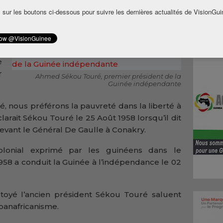
dante continue d’alimenter la polémique. La
 sur les boutons ci-dessous pour suivre les dernières actualités de VisionGui
du grand ‘’Sili’’ de Guinée Sékou Touré ne fait
e
e
r
Ahmed Sékou Touré, premier président de la
Guinée indépendante
erté, nous préférons la pauvreté dans la liberté à
clarait Sékou Touré le 25 Août 1958 lorsqu’il dit
devant le Général De Gaulle à Conakry.
olonial exprimé par les guinéens dans le
8 a conduit la Guinée à l’indépendance le 02
toyé l’ancien président Sékou Touré saluent
 panafricanisme.