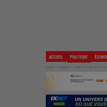
ACCUEIL
POLITIQUE
ÉCONO
Home
Politique
Sékou Touré : 30 ans a