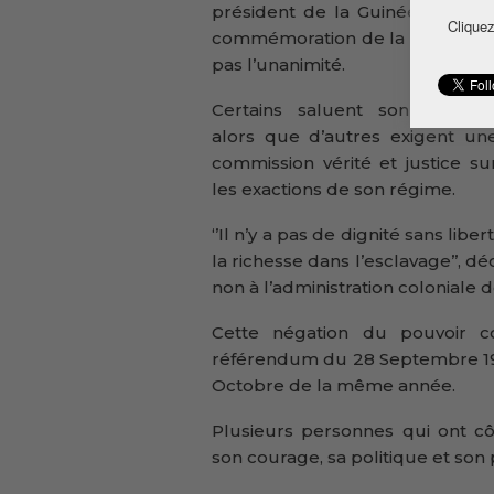
président de la Guinée indépen
Cliquez
commémoration de la disparition 
pas l’unanimité.
Certains saluent son héritag
alors que d’autres exigent un
commission vérité et justice su
les exactions de son régime.
‘’Il n’y a pas de dignité sans lib
la richesse dans l’esclavage’’, dé
non à l’administration coloniale 
Cette négation du pouvoir c
référendum du 28 Septembre 195
Octobre de la même année.
Plusieurs personnes qui ont cô
son courage, sa politique et son