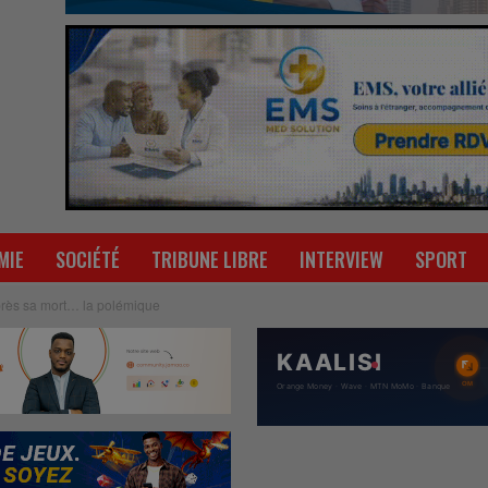
MIE
SOCIÉTÉ
TRIBUNE LIBRE
INTERVIEW
SPORT
près sa mort… la polémique