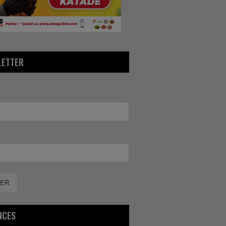
LETTER
ER
NCES