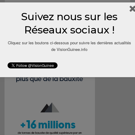
Suivez nous sur les
Save my name, email, and website in this browser for the next
time I comment.
Réseaux sociaux !
Cliquez sur les boutons ci-dessous pour suivre les dernières actualités
de VisionGuinee.info