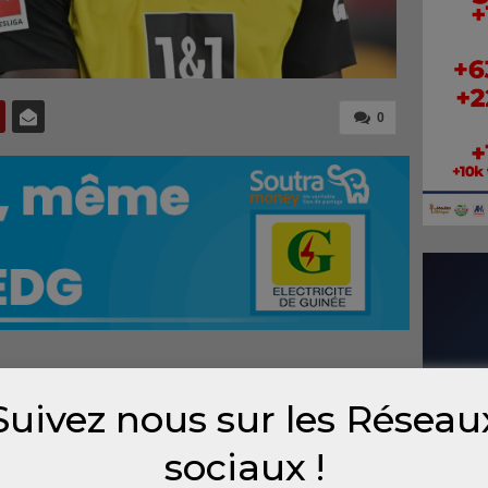
0
ur du championnat allemand cette saison
Suivez nous sur les Réseau
arry Kane (38 buts) et Deniz Undav (19 buts),
 Dortmund, Serhou Guirassy, dresse le bilan
sociaux !
 résultats contrastés.