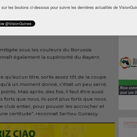
 sur les boutons ci-dessous pour suivre les dernières actualités de VisionGui
 le buteur guinéen explique avoir dû adapter
aime bien prendre les exemples sur les grands. On
ski de faire des courses comme Mbappé.
fallu s’adapter cette saison’’, affirme l’attaquant
mitigée sous les couleurs du Borussia
nnaît également la supériorité du Bayern
ce qu’aucun titre, sortis assez tôt de la coupe
ce qu’à un moment donné, c’était un peu serré,
oints. Mais après, des fois, il faut être aussi
lus forts que nous, ils sont plus forts que nous.
 le club entier, pour pouvoir les accrocher et
une certitude’’, reconnait Serhou Guirassy.