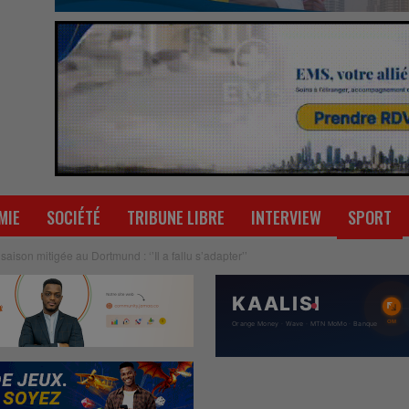
MIE
SOCIÉTÉ
TRIBUNE LIBRE
INTERVIEW
SPORT
aison mitigée au Dortmund : ‘’Il a fallu s’adapter’’