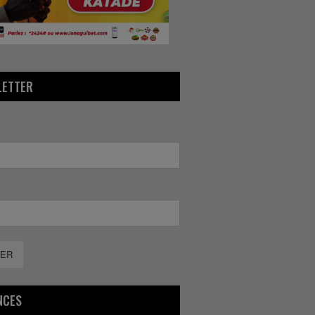
LETTER
ER
NCES