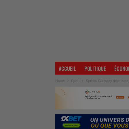
ACCUEIL
POLITIQUE
ÉCONO
Home
Sport
Serhou Guirassy décrit une s