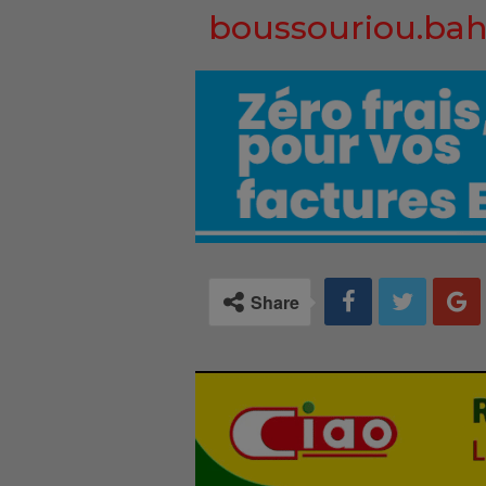
boussouriou.bah
Share