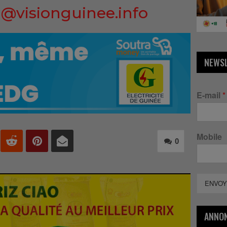
@visionguinee.info
NEWS
E-mail
*
Mobile
0
ENVOY
ANNO