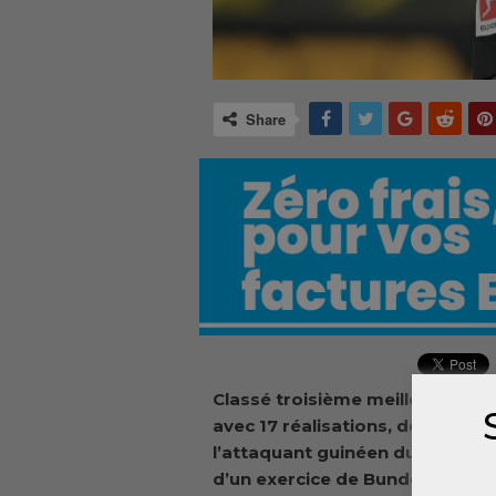
Share
Classé troisième meilleur bute
avec 17 réalisations, derrière H
l’attaquant guinéen du Borussia
d’un exercice de Bundesliga aux