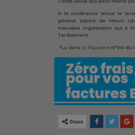
C’était sauve-qui-peut même pou
A la conférence tenue le lend
général adjoint de Meurs Lib
mauvaise organisation qui a ém
Tardivement.
*Lu dans
Le Populaire
N°341 du 
Share