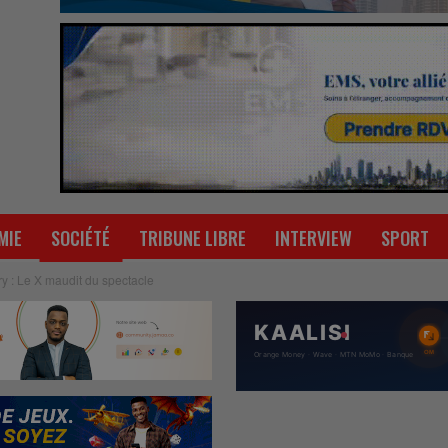
MIE
SOCIÉTÉ
TRIBUNE LIBRE
INTERVIEW
SPORT
y : Le X maudit du spectacle