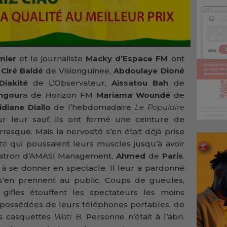
mier
et le journaliste
Macky d’Espace FM
ont
.
Ciré Baldé
de Visionguinee,
Abdoulaye Dioné
Diakité
de L’Observateur,
Aissatou Bah
de
ngour
a de Horizon FM
Mariama Woundé
de
idiane Diallo
de l’hebdomadaire
Le Populaire
ur leur sauf, ils ont formé une ceinture de
rrasque. Mais la nervosité s’en était déjà prise
ité
qui poussaient leurs muscles jusqu’à avoir
 patron d’AMASI Management,
Ahmed
de
Paris
.
e à se donner en spectacle. Il leur a pardonné
 s’en prennent au public. Coups de gueules,
gifles étouffent les spectateurs les moins
dépossédées de leurs téléphones portables, de
rs casquettes
Wati
B
. Personne n’était à l’abri.