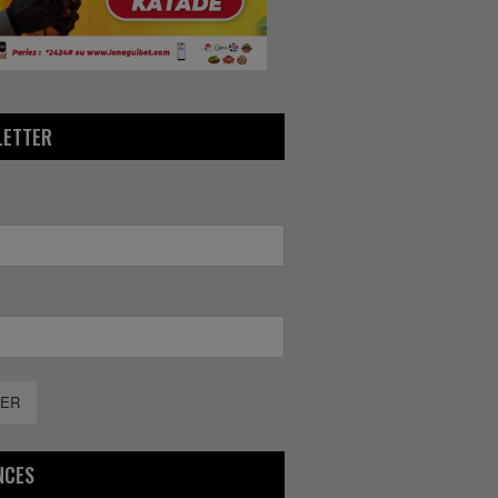
LETTER
ER
NCES