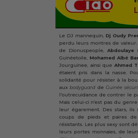
Le DJ mannequin,
Dj Oudy Pre
perdu leurs
montres de valeur
de Dionuspeople,
Abdoulaye 
Guinéetoile,
Mohamed Albé
Ba
Jourguinee, ainsi que
Ahmed
T
étaient pris dans la nasse. Po
solidarité pour résister à la bou
aux
bodyguard
de
Guinée sécur
l’outrecuidance de contrer le
Mais celui-ci n’est pas du genr
leur égarement. Des stars, ils
coups de pieds et paires de 
résistants. Les plus sexy sont 
leurs portes monnaies, de leu