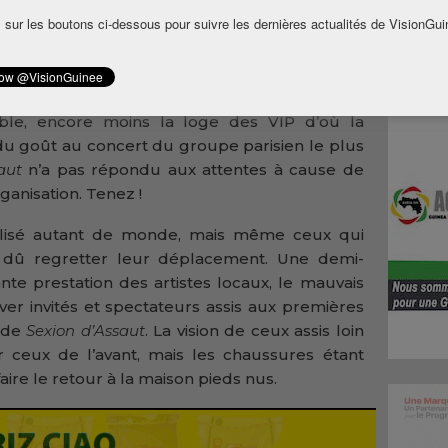
 sur les boutons ci-dessous pour suivre les dernières actualités de VisionGui
ui a prit d’assaut l’esplanade du Palais du
ert géant du groupe de rap français
Sexion
st repartie amère. Ni la brillante prestation
, ni le concert proprement dit qui a commencé
ible, encore moins la loge des VIP d’où la
 du goût au concert du groupe parisien le plus
saut
n’a pas répondu aux attentes à cause de
ganisation. Tenez !
bilisé autant de monde, mais même ceux qui
t dû regretter leur déplacement. Une demi-
nte prestation des artistes locaux, le mauvais
ver invités et spectateurs assis aux premières
t de
Sexion d’Assaut
. La vision de ceux assis loin
ceux de l’avant, mais les chaussures étant
aire le retour à la maison pieds nus.