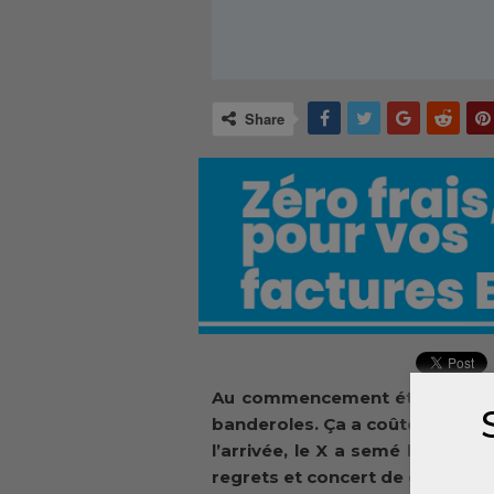
Share
Au commencement était l’Imam 
banderoles. Ça a coûté de la su
l’arrivée, le X a semé la désol
regrets et concert de dégâts à 