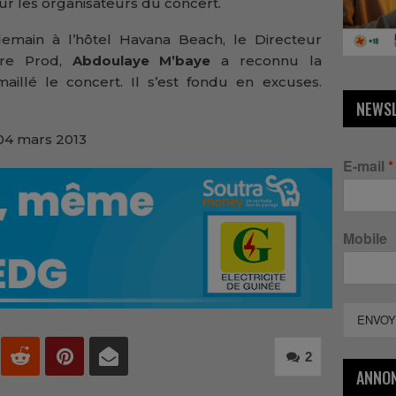
r les organisateurs du concert.
emain à l’hôtel Havana Beach, le Directeur
re Prod,
Abdoulaye
M’baye
a reconnu la
aillé le concert. Il s’est fondu en excuses.
NEWS
04 mars 2013
E-mail
*
Mobile
ENVOY
2
ANNO