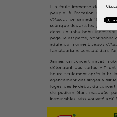
Cliquez
L a foule immense de jeunes q
peuple, à l’occasion du conc
d’Assaut,
ce samedi 16 février e
scénique des artistes guinéens
dans un tohu-bohu indescript
pagaille est partie, n’ont donné
adulé du moment.
Sexion
d’As
l’amateurisme constaté dans l’or
Jamais un concert n’avait mo
détenaient des cartes VIP on
heure seulement après la brilla
agencement des sièges a fait le
loges, dès le début du concer
du podium étant masquée par 
introuvables, Miss Kouyaté a dû f