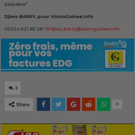
palpable’’.
Djiwo BARRY, pour VisionGuinee.Info
00224 621 85 28
75/djiwo.barry@visionguinee.info
3
Share