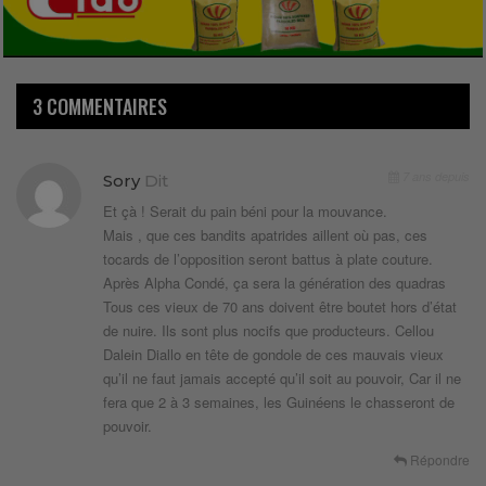
3 COMMENTAIRES
7 ans depuis
Sory
Dit
Et çà ! Serait du pain béni pour la mouvance.
Mais , que ces bandits apatrides aillent où pas, ces
tocards de l’opposition seront battus à plate couture.
Après Alpha Condé, ça sera la génération des quadras
Tous ces vieux de 70 ans doivent être boutet hors d’état
de nuire. Ils sont plus nocifs que producteurs. Cellou
Dalein Diallo en tête de gondole de ces mauvais vieux
qu’il ne faut jamais accepté qu’il soit au pouvoir, Car il ne
fera que 2 à 3 semaines, les Guinéens le chasseront de
pouvoir.
Répondre