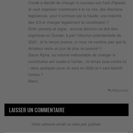
Condé a décidé de changer à nouveau son fusil d’épaule
et veut organiser maintenant à la va vite, des élections
législatives, pour s’octroyer par la fraude, une majorité
des 2/3 et changer légalement la constitution !!
Siriki persiste et signe : aucune élection ne doit être
organisée en Guinée, à part l’élection présidentielle de
2020 ; et le temps presse, si nous ne voulons pas que le
dictateur reste un jour de plus au pouvoir !!
Sacré Alpha, sa volonté inébranlable de changer la
constitution est vouée à l’échec ; le temps joue contre lui
; dans quelques jours on sera en 2020 et il sera bientôt
forclos !!
Merci.
Répondre
LAISSER UN COMMENTAIRE
Votre adresse email ne sera pas publiée.