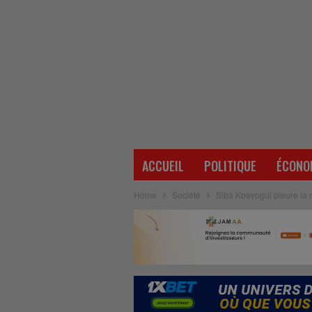
ACCUEIL
POLITIQUE
ÉCONO
Home
Société
Siba Koevogui pleure la m