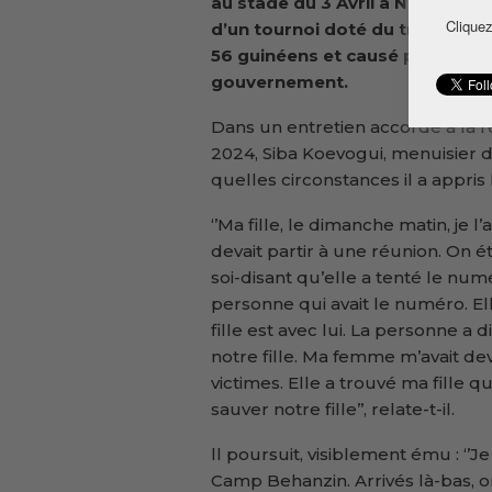
au stade du 3 Avril à Nzérékoré.
Cliquez
d’un tournoi doté du trophée G
56
g
uinéens et causé plusieurs b
gouvernement.
Dans un entretien accordé à la 
2024, Siba Koevogui, menuisier d
quelles circonstances il a appris 
‘’Ma fille, le dimanche matin, je l
devait partir à une réunion. On
soi-disant qu’elle a tenté le num
personne qui avait le numéro. 
fille est avec lui. La personne a di
notre fille. Ma femme m’avait dev
victimes. Elle a trouvé ma fille qu
sauver notre fille’’, relate-t-il.
ll poursuit, visiblement ému : ‘’Je 
Camp Behanzin. Arrivés là-bas, on