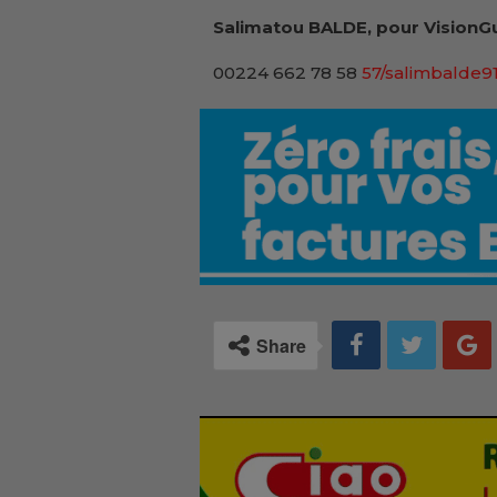
Salimatou BALDE, pour VisionGu
00224 662 78 58
57/salimbalde
Share