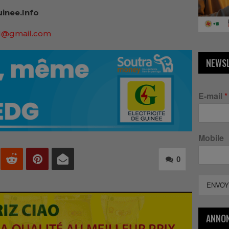
inee.Info
91@gmail.com
NEWS
E-mail
*
Mobile
0
ENVOY
ANNO