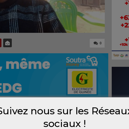
0
Suivez nous sur les Réseau
 en classe de 11ᵉ année, âgée de 17 ans, fait
sociaux !
édie survenue le dimanche 1er décembre 2024