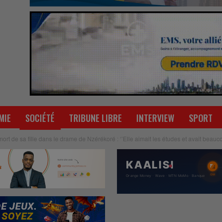
MIE
SOCIÉTÉ
TRIBUNE LIBRE
INTERVIEW
SPORT
ort de sa fille dans le drame de Nzérékoré : ‘’Elle aimait les études et avait beauc