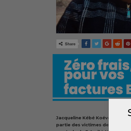
Share
Jacqueline Kébé Koévogui, élève
partie des victimes de la trag