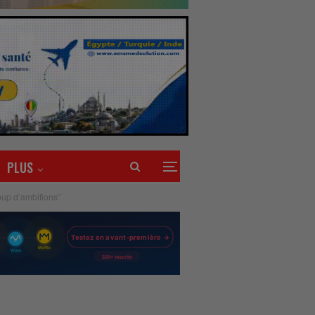
PLUS
oup d’ambitions’’