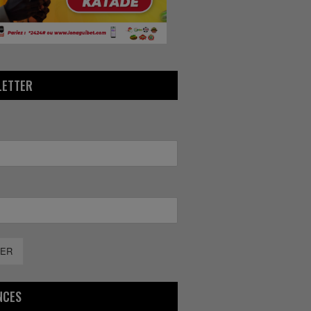
LETTER
ER
NCES