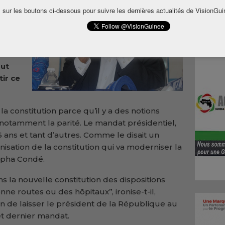
 sur les boutons ci-dessous pour suivre les dernières actualités de VisionGui
e
en
les
out
ir ce
la constitution parce qu’il y a des notions
, notamment la parité. Le mandat présidentiel,
6 ans et tant d’autres. Comme le disait un
isation de la constitution qui va moderniser la
Alpha Condé.
e dans la nouvelle constitution des dispositions
nne routes ou des hôpitaux’’, ironise-t-il,
on de laisser le président de la République au
t dernier mandat.