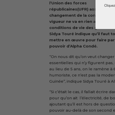
l’Union des forces
Cliquez
républicaines(UFR) assure que l
changement de la constitution 
vigueur ne va en rien améliorer 
conditions de vie des guinéens.
Sidya Touré indique qu’il faut t
mettre en œuvre pour faire part
pouvoir d’Alpha Condé.
‘’On nous dit qu’on veut changer 
essentielles qui n’y figurent pas
au lieu de 5 ans, on le ramène à 
humoriste, ce n’est pas la modern
Guinée’’, indique Sidya Touré à 
‘’Si c’était le cas, il fallait écrir
pour qu’on ait l’électricité, de bo
ajoutant qu’il est hors de questi
pouvoir au-delà de son second e