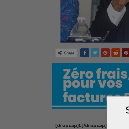
Share
[dropcap]L[/dropcap]e préside