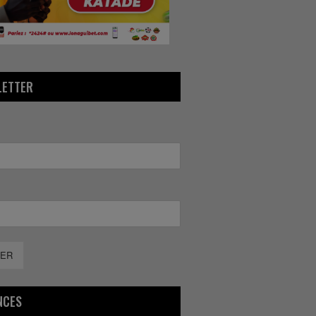
LETTER
ER
NCES