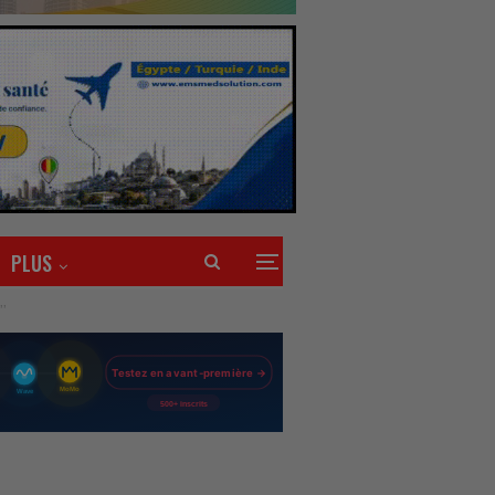
PLUS
’’