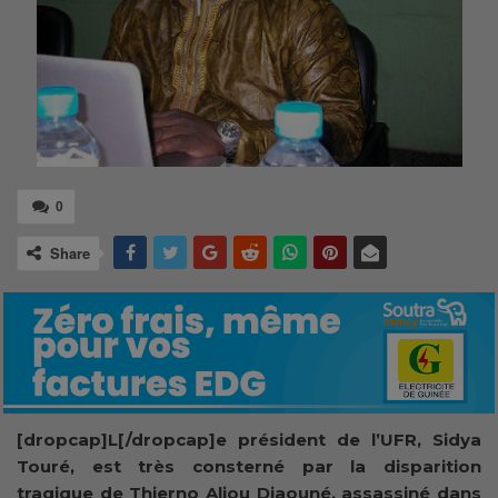
0
Share
[dropcap]L[/dropcap]e président de l’UFR, Sidya
Touré, est très consterné par la disparition
tragique de Thierno Aliou Diaouné, assassiné dans