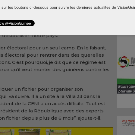
 sur les boutons ci-dessous pour suivre les dernières actualités de VisionGui
 que le président de la République est prêt à
déstabiliser notre pays.
hier électoral pour un seul camp. En le faisant,
us électoral pour rentrer dans des querelles
ctions. C’est pourquoi, je dis que ce régime est
rce qu’il veut monter des guinéens contre les
riquer un fichier pour organiser son
 va suivre. Il a un site à la Villa 33 dans la
dent de la CENI a un accès difficile. Tout est
président de la République avec des experts
fichier depuis plus de 6 mois’’, ajoute-t-il.