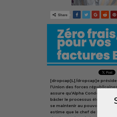
Share
[dropcap]L[/dropcap]e préside
l’Union des forces républicaine
assure qu’Alpha Condé est prêt
bâcler le processus électoral af
se maintenir au pouvoir. Sidya 
estime que le chef de l’Etat ris