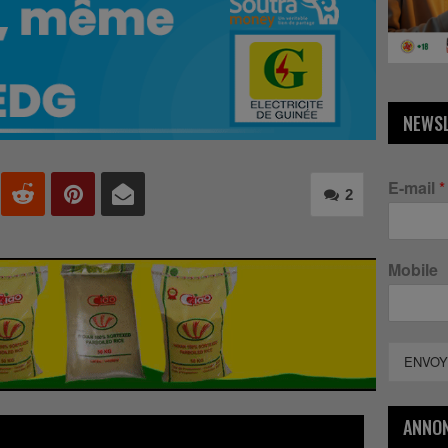
NEWS
E-mail
*
2
Mobile
ENVOY
ANNO