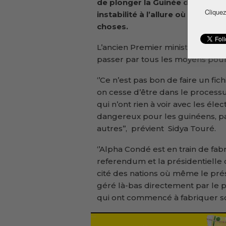
de plonger la Guinée dans une
Cliquez
instabilité à l’allure où vont les
choses.
L’ancien Premier ministre assure
passer par tous les moyens pour 
‘’Ce n’est pas bon de faire un fic
on cesse d’être dans le process
qui n’ont rien à voir avec les éle
dangereux pour les guinéens, pa
autres’’, prévient Sidya Touré.
‘’Alpha Condé est en train de fab
referendum et la présidentielle qui
cité des nations où même le prési
géré là-bas directement par le 
qui ont commencé à fabriquer son 