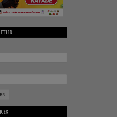
LETTER
ER
NCES