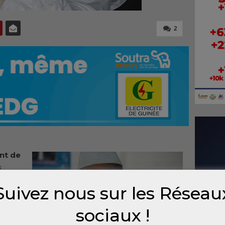
2
nt de
s
 à
Suivez nous sur les Réseau
in de
Touré
sociaux !
que