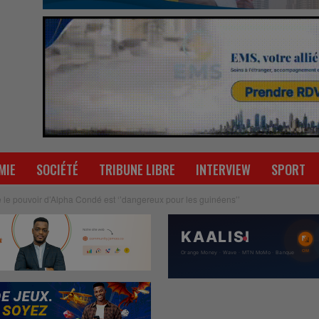
MIE
SOCIÉTÉ
TRIBUNE LIBRE
INTERVIEW
SPORT
 le pouvoir d’Alpha Condé est ‘’dangereux pour les guinéens’’