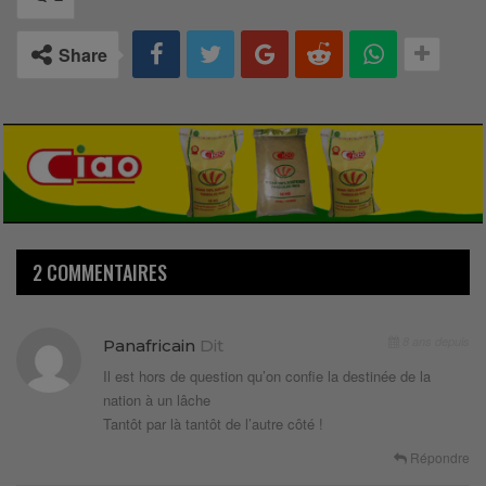
Share
2 COMMENTAIRES
8 ans depuis
Panafricain
Dit
Il est hors de question qu’on confie la destinée de la
nation à un lâche
Tantôt par là tantôt de l’autre côté !
Répondre