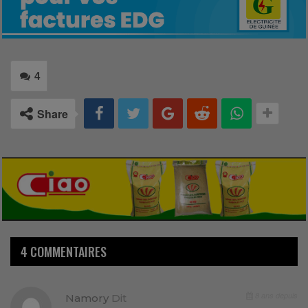
4
Share
4 COMMENTAIRES
8 ans depuis
Namory
Dit