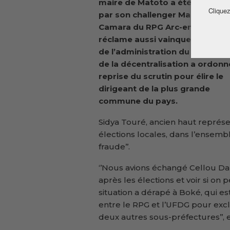
maire de Matoto a été contest
Cliquez
par son challenger Mamadouba
Camara du RPG Arc-en-ciel qui 
réclame aussi vainqueur. Le min
de l’administration du territoire
de la décentralisation a ordonn
reprise du scrutin pour élire le
dirigeant de la plus grande
commune du pays.
Sidya Touré, ancien haut représe
élections locales, dans l’ensembl
fraude’’.
‘’Nous avions échangé Cellou Dal
après les élections et voir si o
situation a dérapé à Boké, qui est
entre le RPG et l’UFDG pour exclur
deux autres sous-préfectures’’, e