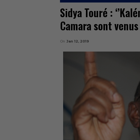
Sidya Touré : ‘’Kal
Camara sont venus 
On
Jan 12, 2019