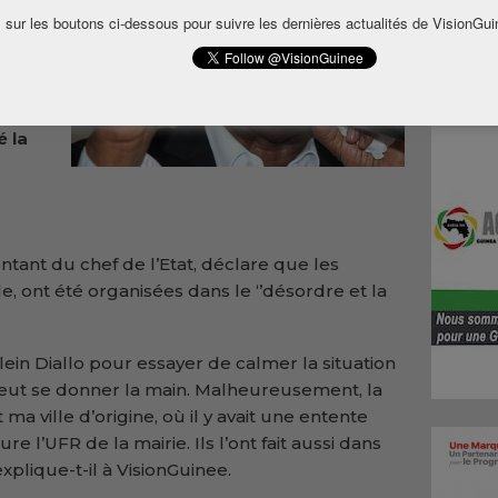
ée
 sur les boutons ci-dessous pour suivre les dernières actualités de VisionGui
 Tos
se
istre
 et
é la
ntant du chef de l’Etat, déclare que les
e, ont été organisées dans le ‘’désordre et la
ein Diallo pour essayer de calmer la situation
n peut se donner la main. Malheureusement, la
 ma ville d’origine, où il y avait une entente
e l’UFR de la mairie. Ils l’ont fait aussi dans
xplique-t-il à VisionGuinee.