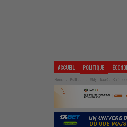
ACCUEIL
POLITIQUE
ÉCONO
Home
Politique
Sidya Touré : ‘’Kalémo