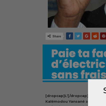
Share
[dropcap]L’[/dropcap]élection 
Kalémodou Yansané au poste 