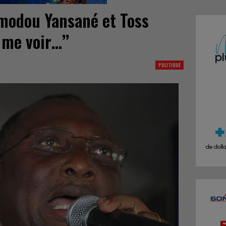
émodou Yansané et Toss
me voir…’’
POLITIQUE