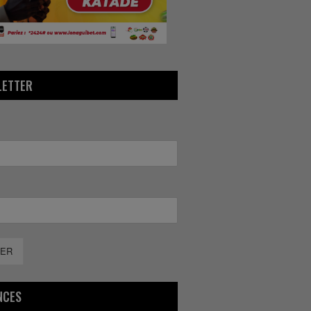
LETTER
ER
NCES