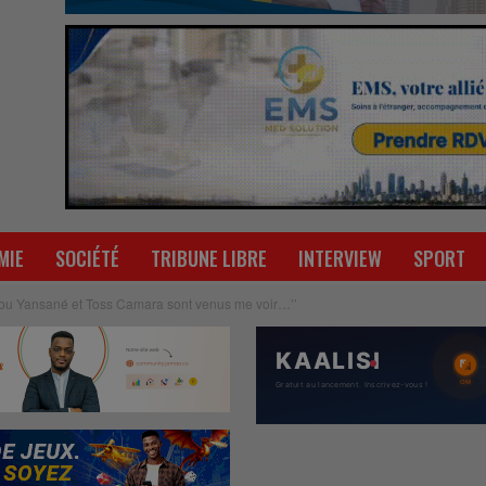
MIE
SOCIÉTÉ
TRIBUNE LIBRE
INTERVIEW
SPORT
dou Yansané et Toss Camara sont venus me voir…’’