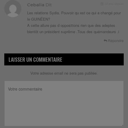
10 ans depuis
Ceballa
Dit
Les relations Sydia. Pouvoir qu est ce qui a changé pour
le GUINÉEN?
A cette allure pas d oppositions rien que des adeptes
bientôt un président suprême .Tous des quémandeurs .i
Répondre
LAISSER UN COMMENTAIRE
Votre adresse email ne sera pas publiée.