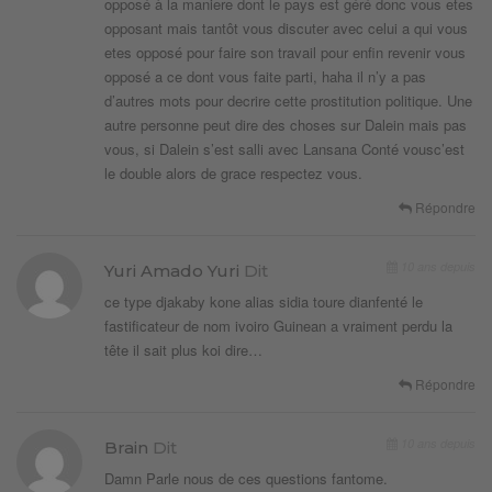
opposé à la maniere dont le pays est géré donc vous etes
opposant mais tantôt vous discuter avec celui a qui vous
etes opposé pour faire son travail pour enfin revenir vous
opposé a ce dont vous faite parti, haha il n’y a pas
d’autres mots pour decrire cette prostitution politique. Une
autre personne peut dire des choses sur Dalein mais pas
vous, si Dalein s’est salli avec Lansana Conté vousc’est
le double alors de grace respectez vous.
Répondre
10 ans depuis
Yuri Amado Yuri
Dit
ce type djakaby kone alias sidia toure dianfenté le
fastificateur de nom ivoiro Guinean a vraiment perdu la
tête il sait plus koi dire…
Répondre
10 ans depuis
Brain
Dit
Damn Parle nous de ces questions fantome.