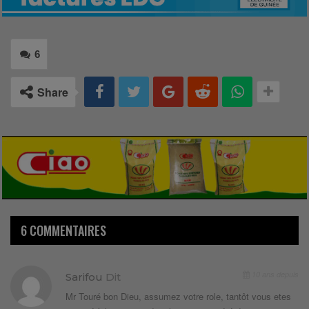
6
Share
6 COMMENTAIRES
10 ans depuis
Sarifou
Dit
Mr Touré bon Dieu, assumez votre role, tantôt vous etes