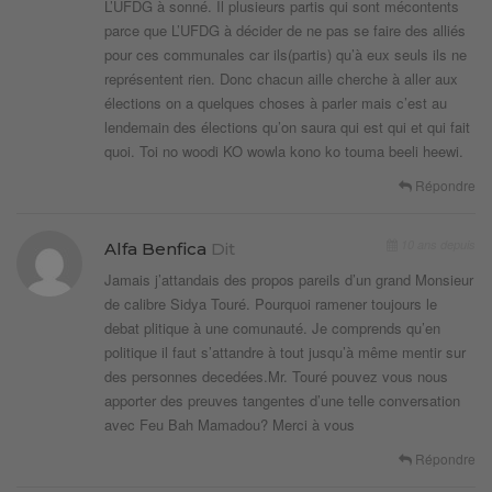
L’UFDG à sonné. Il plusieurs partis qui sont mécontents
parce que L’UFDG à décider de ne pas se faire des alliés
pour ces communales car ils(partis) qu’à eux seuls ils ne
représentent rien. Donc chacun aille cherche à aller aux
élections on a quelques choses à parler mais c’est au
lendemain des élections qu’on saura qui est qui et qui fait
quoi. Toi no woodi KO wowla kono ko touma beeli heewi.
Répondre
10 ans depuis
Alfa Benfica
Dit
Jamais j’attandais des propos pareils d’un grand Monsieur
de calibre Sidya Touré. Pourquoi ramener toujours le
debat plitique à une comunauté. Je comprends qu’en
politique il faut s’attandre à tout jusqu’à même mentir sur
des personnes decedées.Mr. Touré pouvez vous nous
apporter des preuves tangentes d’une telle conversation
avec Feu Bah Mamadou? Merci à vous
Répondre