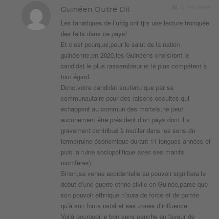
10 ans depuis
Guinéen Outré
Dit
Les fanatiques de l’ufdg ont tjrs une lecture tronquée
des faits dans ce pays!
Et c’est pourquoi,pour le salut de la nation
guinéenne,en 2020,les Guinéens choisiront le
candidat le plus rassembleur et le plus compétent à
tout égard.
Donc,votre candidat soutenu que par sa
communautaire pour des raisons occultes qui
échappent au commun des mortels,ne peut
aucunement être président d’un pays dont il a
gravement contribué à mutiler dans les sens du
terme(ruine économique durant 11 longues années et
puis la ruine sociopolitique avec ses manifs
mortifères).
Sinon,sa venue accidentelle au pouvoir signifiera le
debut d’une guerre ethno-civile en Guinée,parce que
son pouvoir ethnique n’aura de force et de portée
qu’à son fouta natal et ses zones d’influence.
Voilà pourquoi,le bon sens penche en faveur de