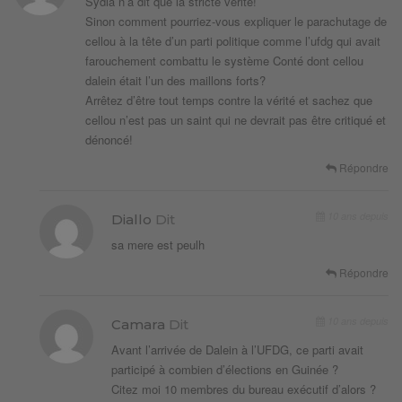
Sydia n’a dit que la stricte vérité!
Sinon comment pourriez-vous expliquer le parachutage de
cellou à la tête d’un parti politique comme l’ufdg qui avait
farouchement combattu le système Conté dont cellou
dalein était l’un des maillons forts?
Arrêtez d’être tout temps contre la vérité et sachez que
cellou n’est pas un saint qui ne devrait pas être critiqué et
dénoncé!
Répondre
10 ans depuis
Diallo
Dit
sa mere est peulh
Répondre
10 ans depuis
Camara
Dit
Avant l’arrivée de Dalein à l’UFDG, ce parti avait
participé à combien d’élections en Guinée ?
Citez moi 10 membres du bureau exécutif d’alors ?