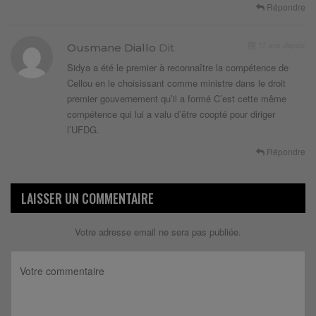
Répondre
10 ans depuis
Ousmane Diallo
Dit
Sidya a été le premier à reconnaître la compétence de
Cellou en le choisissant comme ministre dans le droit
premier gouvernement qu’il a formé C’est cette même
compétence qui lui a valu d’être coopté pour diriger
l’UFDG.
Répondre
LAISSER UN COMMENTAIRE
Votre adresse email ne sera pas publiée.