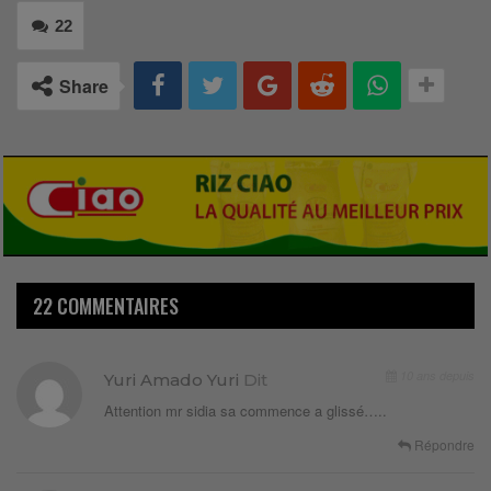
22
Share
22 COMMENTAIRES
10 ans depuis
Yuri Amado Yuri
Dit
Attention mr sidia sa commence a glissé…..
Répondre