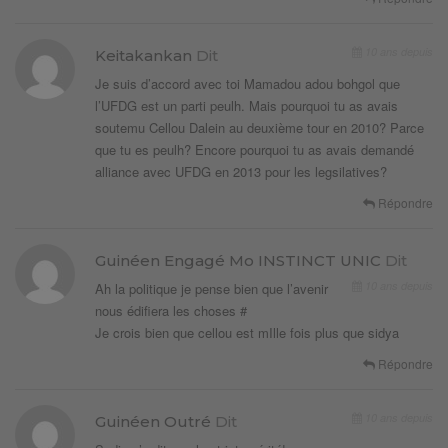
10 ans depuis
Keitakankan
Dit
Je suis d’accord avec toi Mamadou adou bohgol que
l’UFDG est un parti peulh. Mais pourquoi tu as avais
soutemu Cellou Dalein au deuxième tour en 2010? Parce
que tu es peulh? Encore pourquoi tu as avais demandé
alliance avec UFDG en 2013 pour les legsilatives?
Répondre
Guinéen Engagé Mo INSTINCT UNIC
Dit
10 ans depuis
Ah la politique je pense bien que l’avenir
nous édifiera les choses #
Je crois bien que cellou est mIlle fois plus que sidya
Répondre
10 ans depuis
Guinéen Outré
Dit