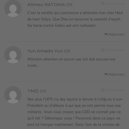
10 ans depuis
Alimou RATOMA
Dit
C’est la senilité qui commence a atteindre mon cher Haut
de haut Sidya. Que Dieu lui recouvre la serenité d’esprit.
Sa haine contre Cellou est son carburant.
Répondre
10 ans depuis
Yuri Amado Yuri
Dit
Attention attention en aucun cas ont doit accusé nos
morts..
Répondre
10 ans depuis
TMD
Dit
Non plus l’UFR n’a des leçons à donner à l’ufdg ou à son
Président ou d’ailleurs à qui que sa soit permis tous ses
militants. Vous vous croyez que CDD ne connait pas ce
qu’il fait ? Détrompez vous ! Personne dans ce pays ne
peut lui tromper maintenant. Donc l’ere de la victoire de