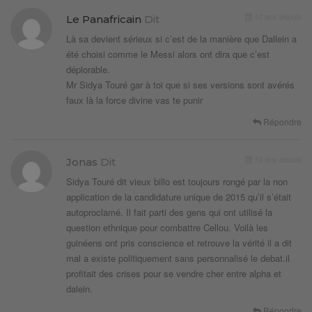
10 ans depuis
Le Panafricain
Dit
Là sa devient sérieux si c’est de la manière que Dallein a
été choisi comme le Messi alors ont dira que c’est
déplorable.
Mr Sidya Touré gar à toi que si ses versions sont avérés
faux là la force divine vas te punir
Répondre
10 ans depuis
Jonas
Dit
Sidya Touré dit vieux billo est toujours rongé par la non
application de la candidature unique de 2015 qu’il s’était
autoproclamé. Il fait parti des gens qui ont utilisé la
question ethnique pour combattre Cellou. Voilà les
guinéens ont pris conscience et retrouve la vérité il a dit
mal a existe politiquement sans personnalisé le debat.il
profitait des crises pour se vendre cher entre alpha et
dalein.
Répondre