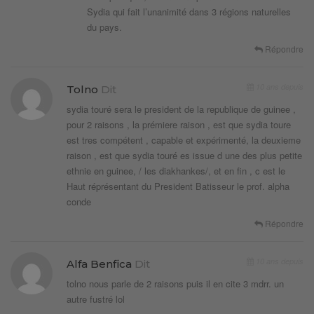
Sydia qui fait l’unanimité dans 3 régions naturelles
du pays.
Répondre
10 ans depuis
Tolno
Dit
sydia touré sera le president de la republique de guinee ,
pour 2 raisons , la prémiere raison , est que sydia toure
est tres compétent , capable et expérimenté, la deuxieme
raison , est que sydia touré es issue d une des plus petite
ethnie en guinee, / les diakhankes/, et en fin , c est le
Haut réprésentant du President Batisseur le prof. alpha
conde
Répondre
10 ans depuis
Alfa Benfica
Dit
tolno nous parle de 2 raisons puis il en cite 3 mdrr. un
autre fustré lol