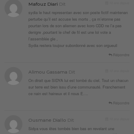
10 ans depuis
Mafouz Diari
Dit
sydia le haut representan avec son poste fictif maintenan
perturbe qu’il est accuse les morts , ça m’etonne pas
pourtan lors de son aliemen avec koro CDD ne l’a pas
denigre ,pourtant le chef de fil est une loi vote a
l’assemblée gle ,
Sydia restera toujour subordonné avec son orgueuil
Répondre
10 ans depuis
Alimou Gassama
Dit
On dirait que SIDYA lui est tombé du ciel. Tout un chacun
sur terre est bien issu d’une communauté. Franchement
ce nain est haineux et il nous E….
Répondre
10 ans depuis
Ousmane Diallo
Dit
Sidya vous êtes tombés bien bas en revelant une