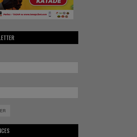
LETTER
ER
NCES