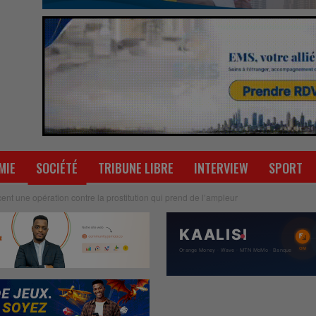
MIE
SOCIÉTÉ
TRIBUNE LIBRE
INTERVIEW
SPORT
ncent une opération contre la prostitution qui prend de l’ampleur