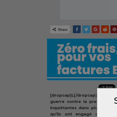
Share
[dropcap]L[/dropcap]es servi
guerre contre la pratique de
inquiétantes dans plusieurs qu
qu’ils ont engagé des opér