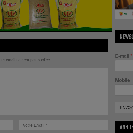
NEWS
E-mail
*
sse email ne sera pas publiée.
Mobile
ENVOY
ANNO