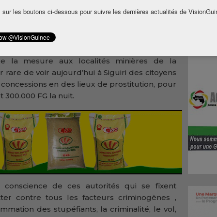
la matière.
 sur les boutons ci-dessous pour suivre les dernières actualités de VisionGui
e la mesure aux localités minières de la
ar rare de voir aujourd’hui à Siguiri des citoyens
concessions en des lieux de prostitution, pour
t 300.000 FG la nuit.
a conscience de ces autorités qui se fixent
ter contre tous les facteurs criminogènes ,
ation des stupéfiants, la criminalité, le vol,