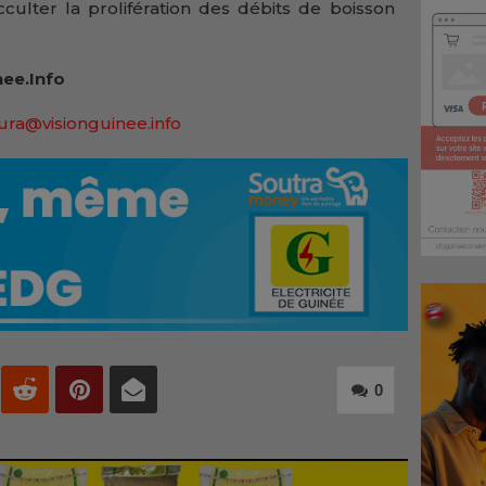
occulter la prolifération des débits de boisson
ee.Info
ura@visionguinee.
info
0