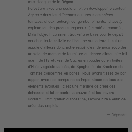
tous d’origine de la Région
Forestière avec une seule ambition développer le secteur
Agricole dans les différentes cultures maraichères (
tomates, choux, aubergines, gombo, piments, laitues,),
exploitation des produits tropicaux ‘( le café et cacao ) ,
Mais l’objectif comment trouver une base pour le départ
car dans toute activité de l’homme sur la terre il faut un
appuie d’ailleurs donc notre espoir c’est de nous accorder
un volet de marché de fourniture en denrée alimentaire tell
que ;: du Riz étuvés, de Sucres en poudre ou en boites,
d’Huile végétale raffinée, de Spaghettis, de Sardines de
Tomates concentrés en boites. Nous avons tissez de bon
rapport avec nos compatriotes importateurs de tous ses
éléments évoqués , c’est une manière de créer des
richesses et lutter contre la pauvreté et les travers
sociaux, l’immigration clandestine, l’exode rurale enfin de
créer des emplois.
Répondre