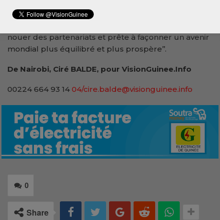
avenir dès maintenant avec nos amis. Et depuis
Nairobi, nous adressons un message très clair au
monde entier : l’Afrique est prête à diriger, prête à
nouer des partenariats et prête à façonner un avenir
mondial plus équilibré et plus prospère’’.
De Nairobi, Ciré BALDE, pour VisionGuinee.Info
00224 664 93 14
04/cire.balde@visionguinee.info
0
Share