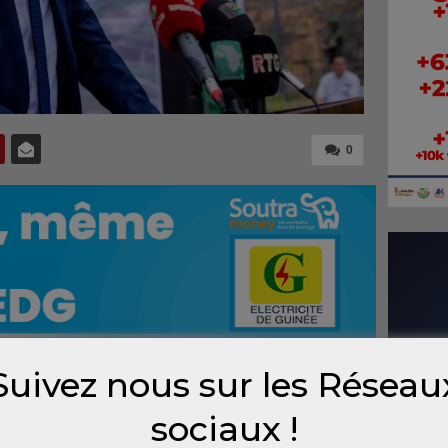
0
Suivez nous sur les Réseau
oitation de Souapiti (SOGES SA) a
sociaux !
edi 5 juin 2026, une importante campagne de