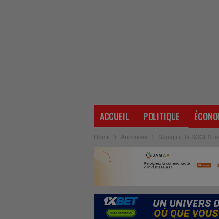
ACCUEIL
POLITIQUE
ÉCONO
Home
Annonces
Souapiti : la SOGES la