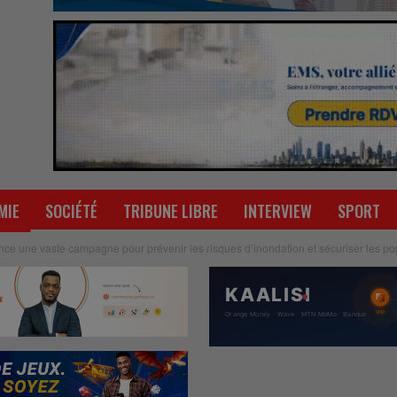
MIE
SOCIÉTÉ
TRIBUNE LIBRE
INTERVIEW
SPORT
nce une vaste campagne pour prévenir les risques d’inondation et sécuriser les po