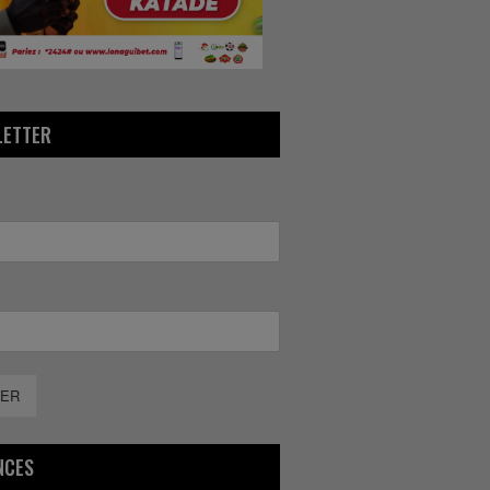
LETTER
ER
NCES