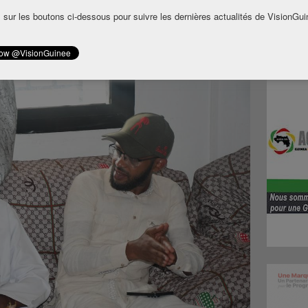
ommunautés vivant autour du réservoir du
 sur les boutons ci-dessous pour suivre les dernières actualités de VisionGui
iti. Cette initiative vise à prévenir les
x durant la saison des pluies et à renforcer
ns les zones concernées.