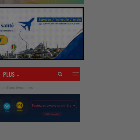
PLUS
pulations riveraines