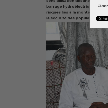
sensibilisation destinée aux c
Cliquez
barrage hydroélectrique de Souap
risques liés à la montée des eau
la sécurité des populations da